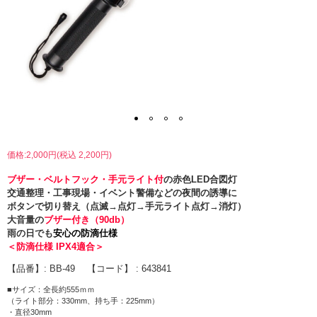
価格:2,000円(税込 2,200円)
ブザー・ベルトフック・手元ライト付
の赤色LED合図灯
交通整理・工事現場・イベント警備などの夜間の誘導に
ボタンで切り替え（点滅→点灯→手元ライト点灯→消灯）
大音量の
ブザー付き（90db）
雨の日でも
安心の防滴仕様
＜防滴仕様 IPX4適合＞
【品番】: BB-49 【コード】 : 643841
■サイズ：全長約555ｍｍ
（ライト部分：330mm、持ち手：225mm）
・直径30mm