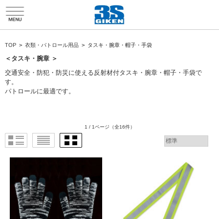
HTMLソースエディタ折り返し
TOP
>
衣類・パトロール用品
>
タスキ・腕章・帽子・手袋
＜タスキ・腕章 ＞
交通安全・防犯・防災に使える反射材付タスキ・腕章・帽子・手袋で
す。
パトロールに最適です。
1 / 1ページ
（全16件）