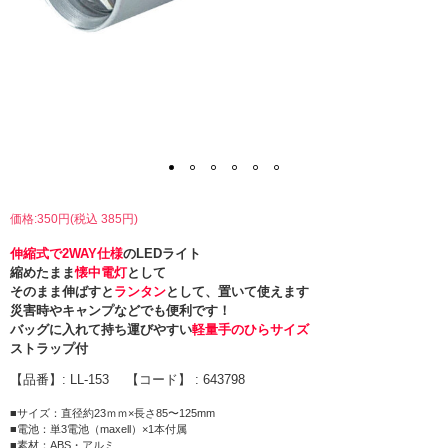
価格:350円(税込 385円)
伸縮式で2WAY仕様
のLEDライト
縮めたまま
懐中電灯
として
そのまま伸ばすと
ランタン
として、置いて使えます
災害時やキャンプなどでも便利です！
バッグに入れて持ち運びやすい
軽量
手のひらサイズ
ストラップ付
【品番】: LL-153 【コード】 : 643798
■サイズ：直径約23ｍｍ×長さ85〜125mm
■電池：単3電池（maxell）×1本付属
■素材：ABS・アルミ