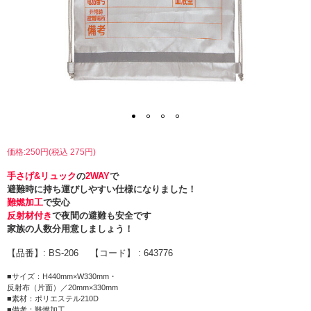
価格:250円(税込 275円)
手さげ&リュック
の
2WAY
で
避難時に持ち運びしやすい仕様になりました！
難燃加工
で安心
反射材付き
で夜間の避難も安全です
家族の人数分用意しましょう！
【品番】: BS-206 【コード】 : 643776
■サイズ：H440mm×W330mm・
反射布（片面）／20mm×330mm
■素材：ポリエステル210D
■備考：難燃加工