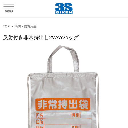
HTMLソースエディタ折り返し
TOP
>
消防・防災用品
反射付き非常持出し2WAYバッグ