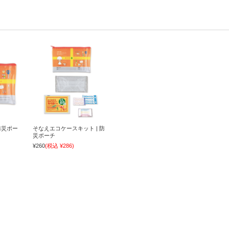
防災ポー
そなえエコケースキット | 防
災ポーチ
¥260
(税込 ¥286)