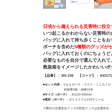
日頃から備えられる災害時に役立
いつ起こるかわからない災害時の
バッグに入れて持ち歩くことをお
ポーチを含めた
5種類のグッズが
バッグに入れておくのにちょうど
必要なものを自分で選んで入れて
救急箱をイメージしたかわいいポ
【品番】： BS-156 【コード】： 643171
■セット内容
：そなえポーチ・マスク・ミニカイロ
絆創膏4枚・綿棒10本
■サイズ（ポーチ）
：約120×200mm
■素材（ポーチ）
：ポリエステル210デニール
※弊社の交通安全グッズや防犯グッズは交通安全・