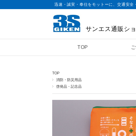
迅速・誠実・奉仕をモットーに、交通安全
サンエス通販シ
TOP
ご
TOP
消防・防災用品
啓発品・記念品