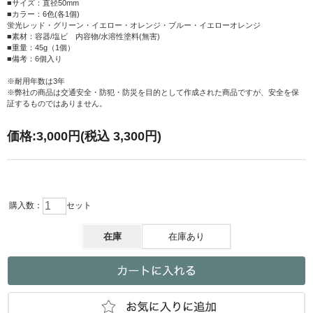
■サイズ：直径50mm
■カラー：6色(各1個)
蛍光レッド・グリーン・イエロー・オレンジ・ブルー・イエローオレンジ
■素材：容器/塩ビ 内容物/水溶性塗料(無害)
■重量：45g（1個）
■備考：6個入り
※耐用年数は3年
※弊社の商品は交通安全・防犯・防災を目的として作成された商品ですが、安全を保
証するものではありません。
価格:
3,000円
(税込 3,300円)
購入数：
セット
在庫
在庫あり